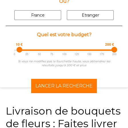
Où?
France
Etranger
Quel est votre budget?
10 €
200 €
0
25
50
75
100
125
150
175
200
Si vous ne modifiez pas la fourchette haute, vous obtiendrez les
résultats jusqu'à 200 € et plus
LANCER LA RECHERCHE
Livraison de bouquets
de fleurs : Faites livrer