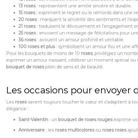
13 roses
: représentent une amitié sincère et durable.
15 roses
: expriment le regret ou le remords dans une rel
20 roses
: marquent la sincérité des sentiments et l’exp
21 roses
: traduisent le dévouement et l’engagement env
25 roses
: envoient un message de félicitations pour u
36 roses
: avouent un amour profond et véritable.
100 roses et plus
: symbolisent un amour fou et une affec
Pour les bouquets de moins de 10
roses
, privilégiez un nomb
exprimer un amour naissant, célébrer un moment spécial ou r
bouquet de roses
plein de sens et de beauté.
Les occasions pour envoyer d
Les
roses
savent toujours toucher le cœur et s’adaptent à tou
élégance :
Saint-Valentin
: un
bouquet de
roses rouges
exprime vot
Anniversaire
: les
roses multicolores
ou
roses roses
ajout