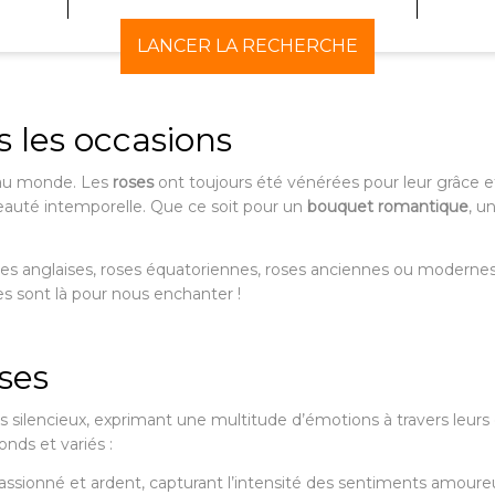
LANCER LA RECHERCHE
s les occasions
 au monde. Les
roses
ont toujours été vénérées pour leur grâce et
a beauté intemporelle. Que ce soit pour un
bouquet romantique
, u
ses anglaises, roses équatoriennes, roses anciennes ou modernes
es sont là pour nous enchanter !
ses
ilencieux, exprimant une multitude d’émotions à travers leurs
nds et variés :
sionné et ardent, capturant l’intensité des sentiments amoure