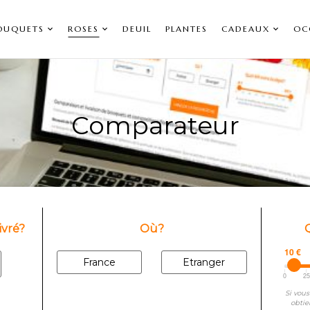
OUQUETS
ROSES
DEUIL
PLANTES
CADEAUX
OC
Comparateur
ivré?
Où?
10 €
France
Etranger
0
2
Si vous
obtie