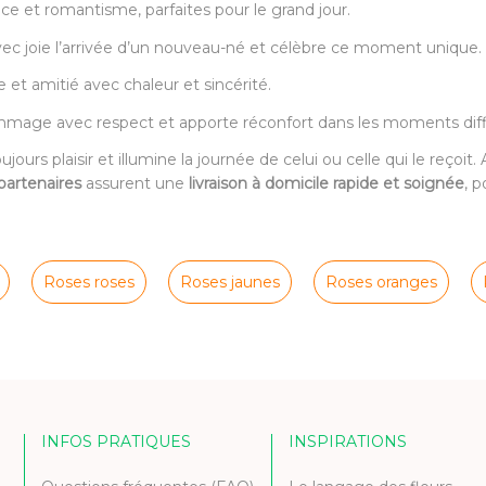
e et romantisme, parfaites pour le grand jour.
 joie l’arrivée d’un nouveau-né et célèbre ce moment unique.
et amitié avec chaleur et sincérité.
age avec respect et apporte réconfort dans les moments diffi
oujours plaisir et illumine la journée de celui ou celle qui le reçoi
 partenaires
assurent une
livraison à domicile rapide et soignée
, 
Roses roses
Roses jaunes
Roses oranges
INFOS PRATIQUES
INSPIRATIONS