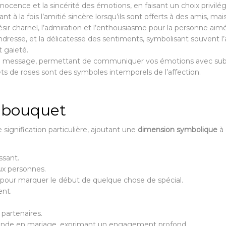
nocence et la sincérité des émotions, en faisant un choix privilég
 à la fois l’amitié sincère lorsqu’ils sont offerts à des amis, mai
sir charnel, l’admiration et l’enthousiasme pour la personne aim
ndresse, et la délicatesse des sentiments, symbolisant souvent l’af
t gaieté.
re message, permettant de communiquer vos émotions avec subti
ts de roses sont des symboles intemporels de l’affection.
 bouquet
ignification particulière, ajoutant une
dimension symbolique
à 
ssant.
ux personnes.
n pour marquer le début de quelque chose de spécial.
ent.
 partenaires.
mande en mariage, exprimant un engagement profond.