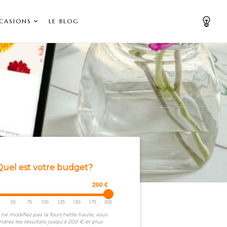
CASIONS
LE BLOG
Quel est votre budget?
200 €
5
50
75
100
125
150
175
200
 ne modifiez pas la fourchette haute, vous
ndrez les résultats jusqu'à 200 € et plus