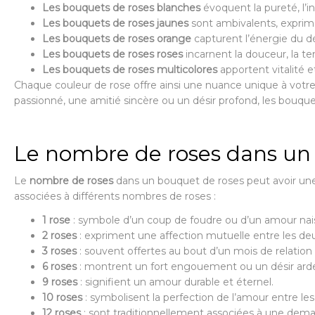
Les bouquets de roses blanches
évoquent la pureté, l’in
Les bouquets de roses jaunes
sont ambivalents, exprimant
Les bouquets de roses orange
capturent l’énergie du dé
Les bouquets de roses roses
incarnent la douceur, la te
Les bouquets de roses multicolores
apportent vitalité e
Chaque couleur de rose offre ainsi une nuance unique à vot
passionné, une amitié sincère ou un désir profond, les bouque
Le nombre de roses dans un
Le
nombre de roses
dans un bouquet de roses peut avoir une s
associées à différents nombres de roses :
1 rose
: symbole d’un coup de foudre ou d’un amour nai
2 roses
: expriment une affection mutuelle entre les de
3 roses
: souvent offertes au bout d’un mois de relatio
6 roses
: montrent un fort engouement ou un désir ard
9 roses
: signifient un amour durable et éternel.
10 roses
: symbolisent la perfection de l’amour entre les
12 roses
: sont traditionnellement associées à une de