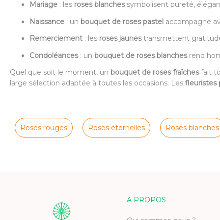
Mariage
: les
roses blanches
symbolisent pureté, éléganc
Naissance
: un
bouquet de roses pastel
accompagne avec
Remerciement
: les
roses jaunes
transmettent gratitude 
Condoléances
: un
bouquet de roses blanches
rend homm
Quel que soit le moment, un
bouquet de roses fraîches
fait t
large sélection adaptée à toutes les occasions. Les
fleuristes
Roses rouges
Roses éternelles
Roses blanches
A PROPOS