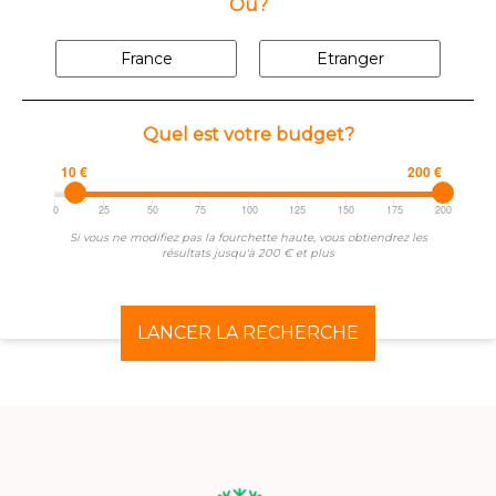
Où?
France
Etranger
Quel est votre budget?
10 €
200 €
0
25
50
75
100
125
150
175
200
Si vous ne modifiez pas la fourchette haute, vous obtiendrez les
résultats jusqu'à 200 € et plus
LANCER LA RECHERCHE