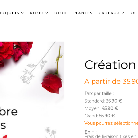
OUQUETS
ROSES
DEUIL
PLANTES
CADEAUX
OC
Création
A partir de 35.9
Prix par taille :
Standard:
35.90 €
Moyen:
45.90 €
Grand:
55.90 €
Vous pourrez sélectionn
En + :
Frais de livraison fixes 