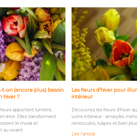
-t-on (encore plus) besoin
Les fleurs d’hiver pour ill
n hiver ?
intérieur
 fleurs apportent lumière,
Découvrez les fleurs d’hiver qu
en-être. Elles transforment
votre intérieur : amaryllis, mim
boostent le moral et
renoncules, tulipes et bien plu
 au vivant.
Lire l'article