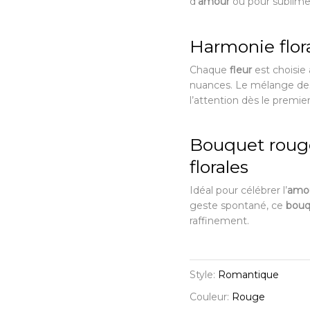
d’
amour
ou pour sublimer
Harmonie flor
Chaque
fleur
est choisie
nuances. Le mélange de
l’attention dès le premie
Bouquet rouge
florales
Idéal pour célébrer l’
amo
geste spontané, ce
bouq
raffinement.
Style:
Romantique
Couleur:
Rouge