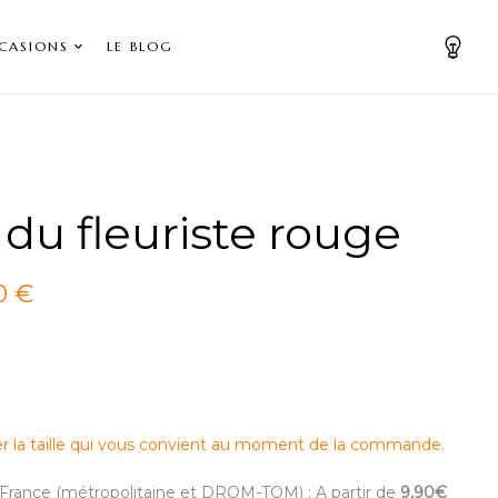
CASIONS
LE BLOG
 du fleuriste rouge
0 €
er la taille qui vous convient au moment de la commande.
en France (métropolitaine et DROM-TOM) : A partir de
9,90€