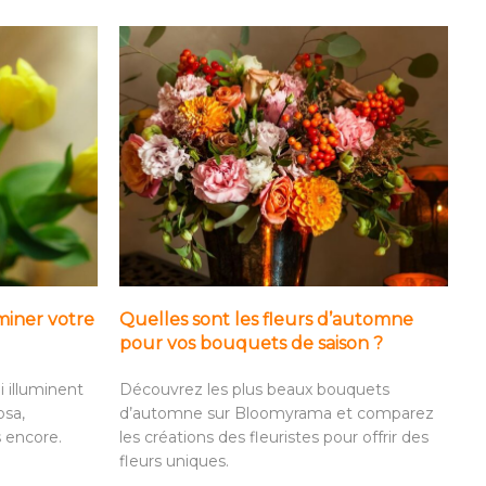
uminer votre
Quelles sont les fleurs d’automne
pour vos bouquets de saison ?
i illuminent
Découvrez les plus beaux bouquets
osa,
d’automne sur Bloomyrama et comparez
s encore.
les créations des fleuristes pour offrir des
fleurs uniques.