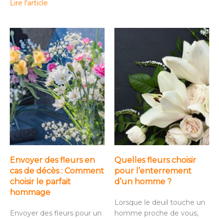
Lire l'article
Envoyer des fleurs en
Quelles fleurs choisir
cas de décès : Comment
pour l’enterrement
choisir le parfait
d’un homme ?
hommage
Lorsque le deuil touche un
Envoyer des fleurs pour un
homme proche de vous,