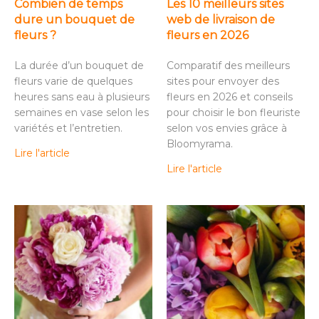
Combien de temps
Les 10 meilleurs sites
dure un bouquet de
web de livraison de
fleurs ?
fleurs en 2026
La durée d’un bouquet de
Comparatif des meilleurs
fleurs varie de quelques
sites pour envoyer des
heures sans eau à plusieurs
fleurs en 2026 et conseils
semaines en vase selon les
pour choisir le bon fleuriste
variétés et l’entretien.
selon vos envies grâce à
Bloomyrama.
Lire l'article
Lire l'article