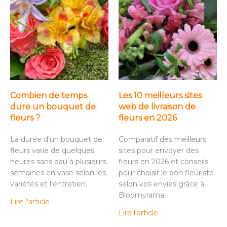
Combien de temps
Les 10 meilleurs sites
dure un bouquet de
web de livraison de
fleurs ?
fleurs en 2026
La durée d’un bouquet de
Comparatif des meilleurs
fleurs varie de quelques
sites pour envoyer des
heures sans eau à plusieurs
fleurs en 2026 et conseils
semaines en vase selon les
pour choisir le bon fleuriste
variétés et l’entretien.
selon vos envies grâce à
Bloomyrama.
Lire l'article
Lire l'article