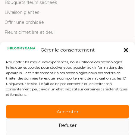
Bouquets fleurs séchées
Livraison plantes
Offrir une orchidée
Fleurs cimetière et deuil
Gérer le consentement
CONTACT
Pour offrir les meilleures expériences, nous utilisons des technologies
Contactez-nous
telles que les cookies pour stocker et/ou accéder aux informations des
appareils. Le fait de consentir à ces technologies nous permettra de
Etre référencé
traiter des données telles que le comportement de navigation ou les ID
uniques sur ce site. Le fait de ne pas consentir ou de retirer son
Offres d'emploi
consentement peut avoir un effet négatif sur certaines caractéristiques
et fonctions.
Accepter
Refuser
Copyright © 2026 Bloomyrama