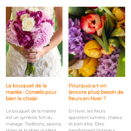
Le bouquet de la
Pourquoi a-t-on
mariée : Conseils pour
(encore plus) besoin de
bien le choisir
fleurs en hiver ?
Le bouquet de la mariée
En hiver, les fleurs
est un symbole fort du
apportent lumière, chaleur
mariage. Traditions, saisons,
et bien-être. Elles
styles et budget guident
transforment l’intérieur,