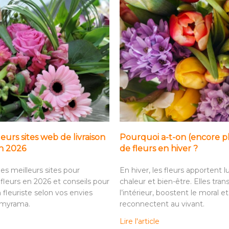
leurs sites web de livraison
Pourquoi a-t-on (encore p
en 2026
de fleurs en hiver ?
es meilleurs sites pour
En hiver, les fleurs apportent l
fleurs en 2026 et conseils pour
chaleur et bien-être. Elles tra
n fleuriste selon vos envies
l’intérieur, boostent le moral et
omyrama.
reconnectent au vivant.
Lire l'article