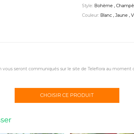
Style:
Bohème , Champê
Couleur:
Blanc , Jaune , V
aison vous seront communiqués sur le site de Teleflora au momen
CHOISIR CE PRODUIT
sser