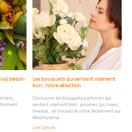
lus) besoin
Les bouquets qui sentent vraiment
bon : notre sélection
umière,
Découvrez les bouquets parfumés qui
nsforment
sentent vraiment bon : pivoines, lys, roses,
freesias… et trouvez le vôtre facilement sur
Bloomyrama.
Lire l'article