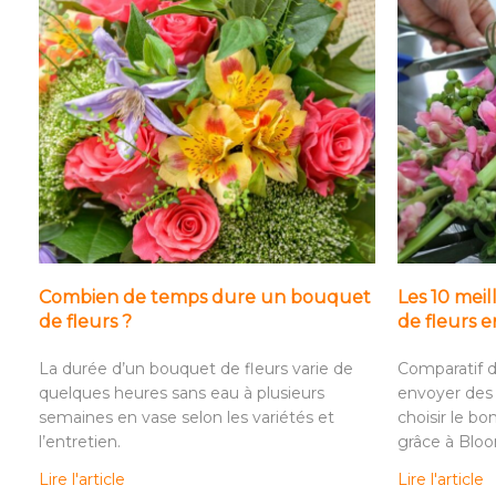
Combien de temps dure un bouquet
Les 10 meil
de fleurs ?
de fleurs 
La durée d’un bouquet de fleurs varie de
Comparatif d
quelques heures sans eau à plusieurs
envoyer des 
semaines en vase selon les variétés et
choisir le bo
l’entretien.
grâce à Blo
Lire l'article
Lire l'article