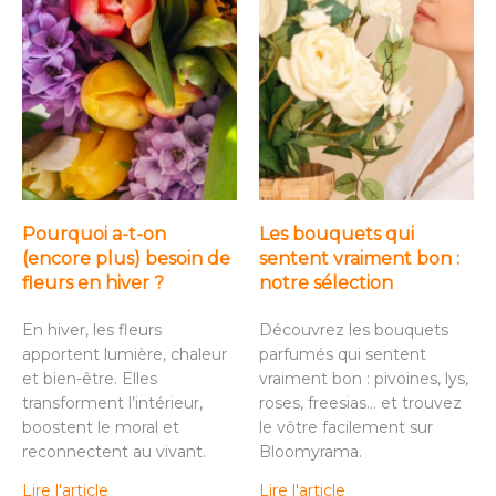
Pourquoi a-t-on
Les bouquets qui
(encore plus) besoin de
sentent vraiment bon :
fleurs en hiver ?
notre sélection
En hiver, les fleurs
Découvrez les bouquets
apportent lumière, chaleur
parfumés qui sentent
et bien-être. Elles
vraiment bon : pivoines, lys,
transforment l’intérieur,
roses, freesias… et trouvez
boostent le moral et
le vôtre facilement sur
reconnectent au vivant.
Bloomyrama.
Lire l'article
Lire l'article