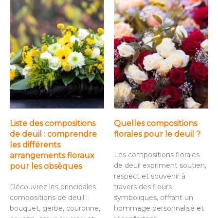
Liste des compositions
Quelles compositions
de deuil : comprendre
florales pour le deuil ?
les différents
Les compositions florales
arrangements floraux
de deuil expriment soutien,
pour les obsèques
respect et souvenir à
Découvrez les principales
travers des fleurs
compositions de deuil :
symboliques, offrant un
bouquet, gerbe, couronne,
hommage personnalisé et