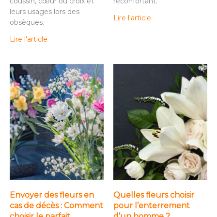
coussin, cœur ou croix et
réconfortant.
leurs usages lors des
Lire l'article
obsèques.
Lire l'article
Envoyer des fleurs en
Quelles fleurs choisir
cas de décès : Comment
pour l’enterrement
choisir le parfait
d’un homme ?