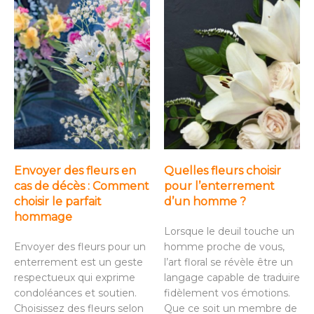
Envoyer des fleurs en
Quelles fleurs choisir
cas de décès : Comment
pour l’enterrement
choisir le parfait
d’un homme ?
hommage
Lorsque le deuil touche un
Envoyer des fleurs pour un
homme proche de vous,
enterrement est un geste
l’art floral se révèle être un
respectueux qui exprime
langage capable de traduire
condoléances et soutien.
fidèlement vos émotions.
Choisissez des fleurs selon
Que ce soit un membre de