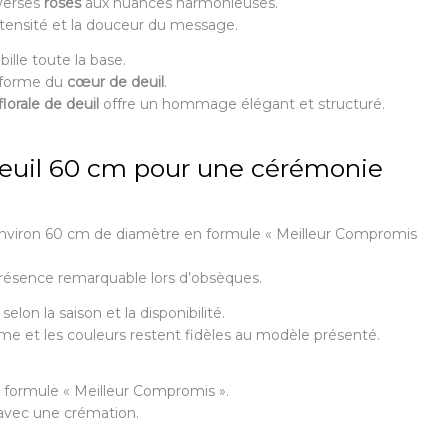
iverses
roses
aux nuances harmonieuses.
ntensité et la douceur du message.
ille toute la base.
a forme du
cœur de deuil
.
lorale de deuil
offre un hommage élégant et structuré.
euil 60 cm pour une cérémonie
nviron 60 cm de diamètre en formule « Meilleur Compromis
résence remarquable lors d’obsèques.
elon la saison et la disponibilité.
orme et les couleurs restent fidèles au modèle présenté.
a formule « Meilleur Compromis ».
avec une crémation.