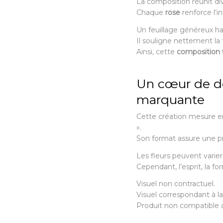
La composition réunit d
Chaque
rose
renforce l’i
Un feuillage généreux hab
Il souligne nettement l
Ainsi, cette
composition f
Un cœur de d
marquante
Cette création mesure e
».
Son format assure une p
Les fleurs peuvent varier s
Cependant, l’esprit, la f
Visuel non contractuel.
Visuel correspondant à l
Produit non compatible 