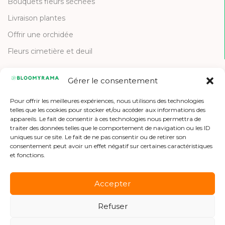
Bouquets fleurs séchées
Livraison plantes
Offrir une orchidée
Fleurs cimetière et deuil
Gérer le consentement
CONTACT
Pour offrir les meilleures expériences, nous utilisons des technologies
Contactez-nous
telles que les cookies pour stocker et/ou accéder aux informations des
appareils. Le fait de consentir à ces technologies nous permettra de
Etre référencé
traiter des données telles que le comportement de navigation ou les ID
uniques sur ce site. Le fait de ne pas consentir ou de retirer son
Offres d'emploi
consentement peut avoir un effet négatif sur certaines caractéristiques
et fonctions.
Accepter
Refuser
Copyright © 2026 Bloomyrama