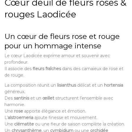
Cœur deuil de fleurs roses &
rouges Laodicée
Un cœur de fleurs rose et rouge
pour un hommage intense
Le cœur Laodicée exprime amour et souvenir avec
profondeur.
Il associe des
fleurs fraîches
dans des camaïeux de rose et
de rouge.
La composition réunit un
lisianthus
délicat et un
hortensia
généreux.
Des
santinis
et un
œillet
structurent l’ensemble avec
harmonie.
Une
rose
apporte élégance et émotion.
L’
alstroemeria
ajoute finesse et mouvement.
Une
clématite
ou une fleur de saison complète la création.
Un
chrysanthème
, un
cymbidium
ou une
orchidée