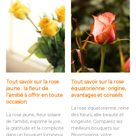
Tout savoir sur la rose
Tout savoir sur la rose
jaune : la fleur de
équatorienne : origine,
l’amitié à offrir en toute
avantages et conseils
occasion
La rose équatorienne, reine
La rose jaune, fleur solaire
des fleurs, allie beauté et
de l’amitié, exprime la joie,
longévité. Comparez les
la gratitude et la complicité
meilleurs bouquets sur
dans un bouquet lumineux
Bloomyrama, votre