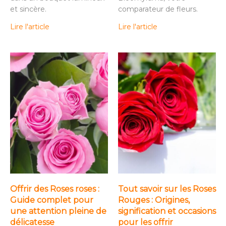
et sincère.
comparateur de fleurs.
Lire l'article
Lire l'article
Offrir des Roses roses :
Tout savoir sur les Roses
Guide complet pour
Rouges : Origines,
une attention pleine de
signification et occasions
délicatesse
pour les offrir