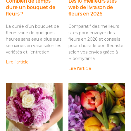
Combien de temps
Les 10 meilleurs sites
dure un bouquet de
web de livraison de
fleurs ?
fleurs en 2026
La durée d’un bouquet de
Comparatif des meilleurs
fleurs varie de quelques
sites pour envoyer des
heures sans eau à plusieurs
fleurs en 2026 et conseils
semaines en vase selon les
pour choisir le bon fleuriste
variétés et l’entretien.
selon vos envies grâce à
Bloomyrama.
Lire l'article
Lire l'article