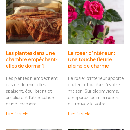
Les plantes dans une
Le rosier d’intérieur :
chambre empêchent-
une touche fleurie
elles de dormir ?
pleine de charme
Les plantes n’empêchent
Le rosier d’intérieur apporte
pas de dormir : elles
couleur et parfum à votre
apaisent, équilibrent et
maison. Sur bloomyrama,
améliorent l’atmosphère
comparez les mini rosiers
d’une chambre.
et trouvez le vôtre.
Lire l'article
Lire l'article