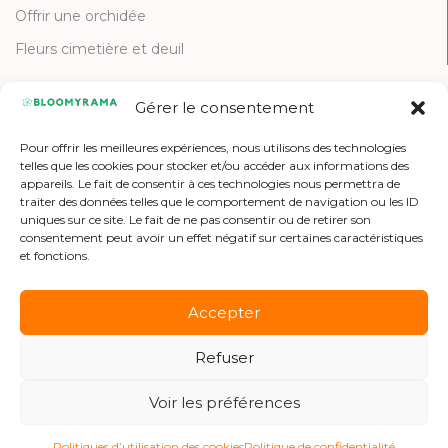
Offrir une orchidée
Fleurs cimetière et deuil
Gérer le consentement
CONTACT
Pour offrir les meilleures expériences, nous utilisons des technologies
Contactez-nous
telles que les cookies pour stocker et/ou accéder aux informations des
appareils. Le fait de consentir à ces technologies nous permettra de
Etre référencé
traiter des données telles que le comportement de navigation ou les ID
uniques sur ce site. Le fait de ne pas consentir ou de retirer son
Offres d'emploi
consentement peut avoir un effet négatif sur certaines caractéristiques
et fonctions.
Accepter
Refuser
Copyright © 2026 Bloomyrama
Voir les préférences
Politiques d’utilisation des cookies
Politique de confidentialité