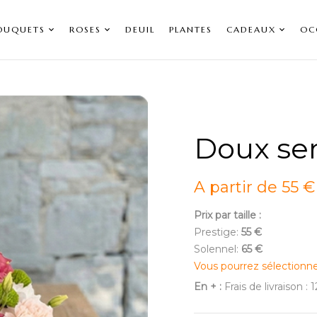
OUQUETS
ROSES
DEUIL
PLANTES
CADEAUX
OC
Doux se
A partir de 55 €
Prix par taille :
Prestige:
55 €
Solennel:
65 €
Vous pourrez sélectionn
En + :
Frais de livraison : 