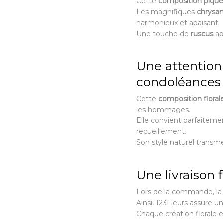
Cette
composition piqu
Les magnifiques
chrysa
harmonieux et apaisant.
Une touche de
ruscus
ap
Une attention 
condoléances
Cette
composition floral
les hommages.
Elle convient parfaitem
recueillement.
Son style naturel transm
Une livraison 
Lors de la commande, la
Ainsi, 123Fleurs assure u
Chaque création florale e