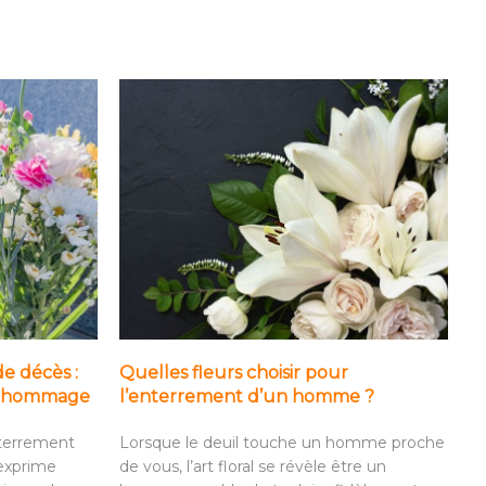
de décès :
Quelles fleurs choisir pour
it hommage
l’enterrement d’un homme ?
nterrement
Lorsque le deuil touche un homme proche
 exprime
de vous, l’art floral se révèle être un