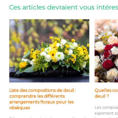
Ces articles devraient vous intére
Liste des compositions de deuil :
Quelles com
comprendre les différents
deuil ?
arrangements floraux pour les
Les composit
obsèques
expriment so