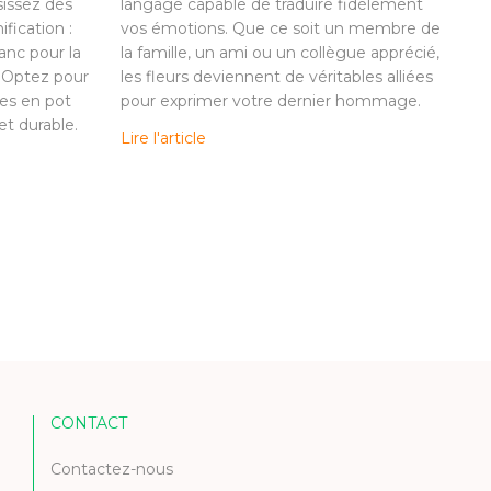
sissez des
langage capable de traduire fidèlement
ification :
vos émotions. Que ce soit un membre de
anc pour la
la famille, un ami ou un collègue apprécié,
. Optez pour
les fleurs deviennent de véritables alliées
es en pot
pour exprimer votre dernier hommage.
t durable.
Lire l'article
CONTACT
Contactez-nous