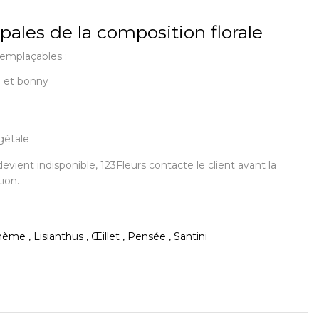
ipales de la composition florale
remplaçables :
i et bonny
gétale
devient indisponible, 123Fleurs contacte le client avant la
tion.
me , Lisianthus , Œillet , Pensée , Santini