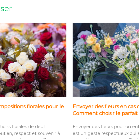
sser
positions florales pour le
Envoyer des fleurs en cas 
Comment choisir le parfa
ions florales de deuil
Envoyer des fleurs pour un e
utien, respect et souvenir à
est un geste respectueux qui