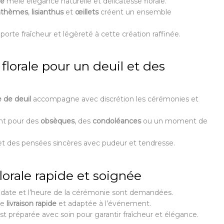
ée
mêle élégance naturelle et délicatesse florale.
nthèmes
,
lisianthus
et
œillets
créent un ensemble
porte fraîcheur et légèreté à cette création raffinée.
florale pour un deuil et des
e de deuil
accompagne avec discrétion les cérémonies et
ent pour des
obsèques
, des
condoléances
ou un moment de
et des pensées sincères avec pudeur et tendresse.
florale rapide et soignée
 date et l’heure de la cérémonie sont demandées.
ne
livraison rapide
et adaptée à l’événement.
st préparée avec soin pour garantir fraîcheur et élégance.