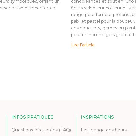
leurs symboliques, offrant un
condoléances et soutien. Choi
sonnalisé et réconfortant.
fleurs selon leur couleur et sign
rouge pour l’amour profond, bl
paix, et pastel pour la douceur
des bouquets, gerbes ou plant
pour un hommage significatif e
Lire l'article
INFOS PRATIQUES
INSPIRATIONS
Questions fréquentes (FAQ)
Le langage des fleurs