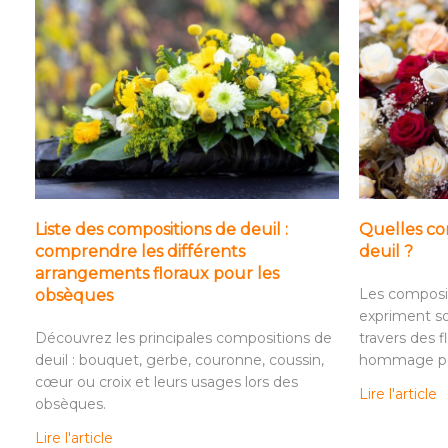
Liste des compositions de deuil :
Quelles com
comprendre les différents
deuil ?
arrangements floraux pour les
Les composit
obsèques
expriment so
Découvrez les principales compositions de
travers des f
deuil : bouquet, gerbe, couronne, coussin,
hommage per
cœur ou croix et leurs usages lors des
Lire l'article
obsèques.
Lire l'article