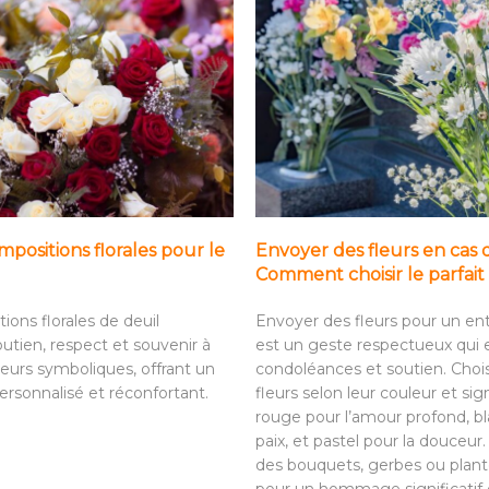
positions florales pour le
Envoyer des fleurs en cas 
Comment choisir le parfa
ions florales de deuil
Envoyer des fleurs pour un e
utien, respect et souvenir à
est un geste respectueux qui
leurs symboliques, offrant un
condoléances et soutien. Choi
sonnalisé et réconfortant.
fleurs selon leur couleur et sign
rouge pour l’amour profond, bl
paix, et pastel pour la douceur
des bouquets, gerbes ou plant
pour un hommage significatif e