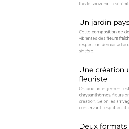
fois le souvenir, la séréni
Un jardin pay
Cette
composition de de
vibrantes des
fleurs fraîc
respect un dernier adieu
sincère.
Une création 
fleuriste
Chaque arrangement est ré
chrysanthèmes
, fleurs 
création. Selon les arriva
conservant l’esprit éclat
Deux formats