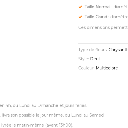
Taille Normal
: diamèt
Taille Grand
: diamètr
Ces dimensions permette
Type de fleurs:
Chrysan
Style:
Deuil
Couleur:
Multicolore
7, en 4h, du Lundi au Dimanche et jours fériés.
a
, livraison possible le jour même, du Lundi au Samedi :
 livrée le matin-même (avant 13h00).