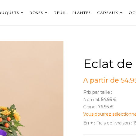
OUQUETS
ROSES
DEUIL
PLANTES
CADEAUX
OC
Eclat de
A partir de 54.9
Prix par taille :
Normal:
54.95 €
Grand:
76.95 €
Vous pourrez sélectionn
En + :
Frais de livraison : 