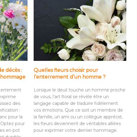
de décès :
Quelles fleurs choisir pour
it hommage
l’enterrement d’un homme ?
nterrement
Lorsque le deuil touche un homme proche
 exprime
de vous, l’art floral se révèle être un
sissez des
langage capable de traduire fidèlement
ification :
vos émotions. Que ce soit un membre de
anc pour la
la famille, un ami ou un collègue apprécié,
. Optez pour
les fleurs deviennent de véritables alliées
es en pot
pour exprimer votre dernier hommage.
t durable.