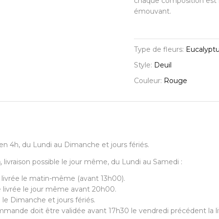
chaque composition est r
émouvant.
Type de fleurs:
Eucalyptu
Style:
Deuil
Couleur:
Rouge
7, en 4h, du Lundi au Dimanche et jours fériés.
a
, livraison possible le jour même, du Lundi au Samedi :
 livrée le matin-même (avant 13h00).
 livrée le jour même avant 20h00.
 le Dimanche et jours fériés.
mande doit être validée avant 17h30 le vendredi précédent la li