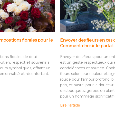
positions florales pour le
Envoyer des fleurs en cas 
Comment choisir le parfa
ions florales de deuil
Envoyer des fleurs pour un e
utien, respect et souvenir à
est un geste respectueux qui
leurs symboliques, offrant un
condoléances et soutien. Choi
sonnalisé et réconfortant.
fleurs selon leur couleur et sign
rouge pour l’amour profond, bl
paix, et pastel pour la douceur
des bouquets, gerbes ou plant
pour un hommage significatif e
Lire l'article