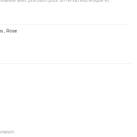
éalisée avec précision pour un rendu esthétique et
s , Rose
vraison.