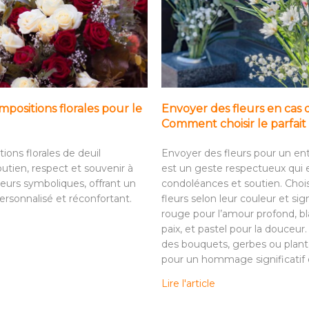
positions florales pour le
Envoyer des fleurs en cas 
Comment choisir le parfa
ions florales de deuil
Envoyer des fleurs pour un e
utien, respect et souvenir à
est un geste respectueux qui
leurs symboliques, offrant un
condoléances et soutien. Choi
sonnalisé et réconfortant.
fleurs selon leur couleur et sign
rouge pour l’amour profond, bl
paix, et pastel pour la douceur
des bouquets, gerbes ou plant
pour un hommage significatif e
Lire l'article