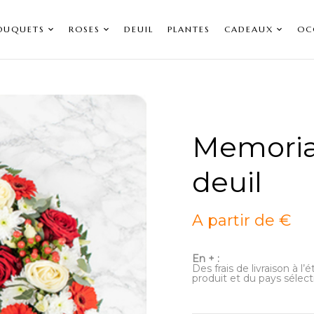
OUQUETS
ROSES
DEUIL
PLANTES
CADEAUX
OC
Memoria
deuil
A partir de €
En + :
Des frais de livraison à l
produit et du pays sélect