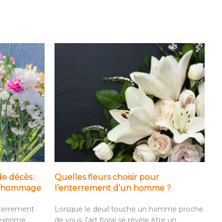
de décès :
Quelles fleurs choisir pour
it hommage
l’enterrement d’un homme ?
nterrement
Lorsque le deuil touche un homme proche
 exprime
de vous, l’art floral se révèle être un