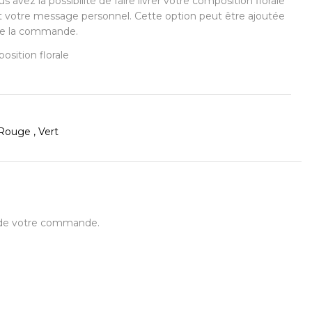
s avez la possibilité de faire livrer votre composition florale
t votre message personnel. Cette option peut être ajoutée
 de la commande.
osition florale
Rouge , Vert
t de votre commande.