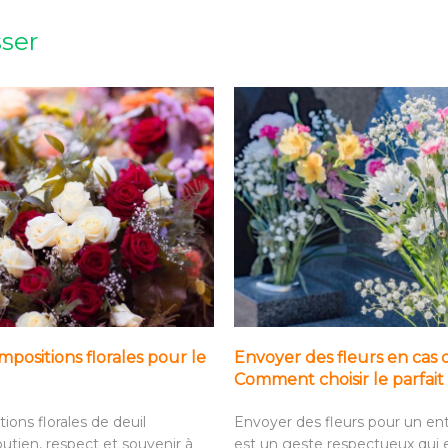
sser
positions florales pour le
Envoyer des fleurs en cas 
Comment choisir le parfa
ions florales de deuil
Envoyer des fleurs pour un e
utien, respect et souvenir à
est un geste respectueux qui