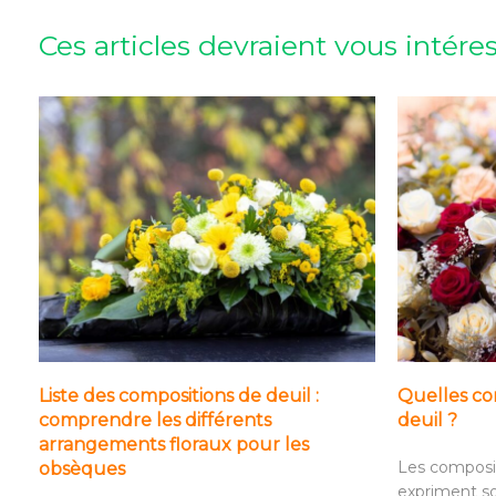
Ces articles devraient vous intére
Liste des compositions de deuil :
Quelles com
comprendre les différents
deuil ?
arrangements floraux pour les
Les composit
obsèques
expriment so