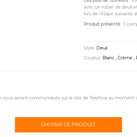
Les plus de 123fleurs :
vou
avec un ruban de deuil e
lors de l’étape suivante
Produit présenté :
1 comp
Style:
Deuil
Couleur:
Blanc , Crème , 
aison vous seront communiqués sur le site de Teleflora au momen
CHOISIR CE PRODUIT