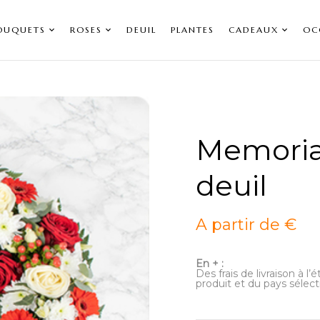
OUQUETS
ROSES
DEUIL
PLANTES
CADEAUX
OC
Memoria
deuil
A partir de €
En + :
Des frais de livraison à l
produit et du pays sélect