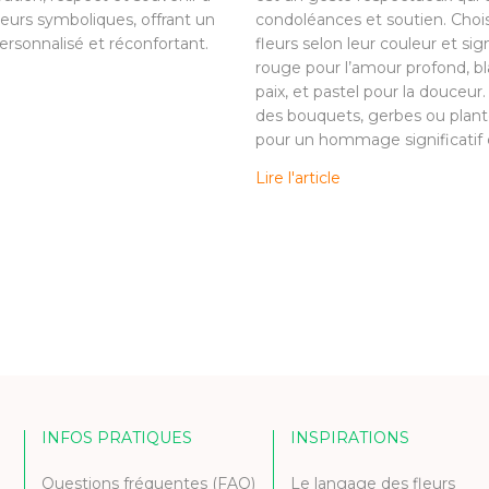
leurs symboliques, offrant un
condoléances et soutien. Choi
sonnalisé et réconfortant.
fleurs selon leur couleur et sign
rouge pour l’amour profond, bl
paix, et pastel pour la douceur
des bouquets, gerbes ou plant
pour un hommage significatif e
Lire l'article
INFOS PRATIQUES
INSPIRATIONS
Questions fréquentes (FAQ)
Le langage des fleurs