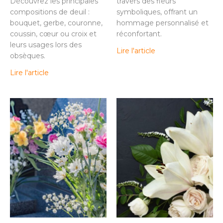
Découvrez les principales
travers des fleurs
compositions de deuil :
symboliques, offrant un
bouquet, gerbe, couronne,
hommage personnalisé et
coussin, cœur ou croix et
réconfortant.
leurs usages lors des
Lire l'article
obsèques.
Lire l'article