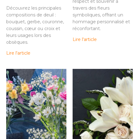
respect et souvenir à
Découvrez les principales
travers des fleurs
compositions de deuil :
symboliques, offrant un
bouquet, gerbe, couronne,
hommage personnalisé et
coussin, cœur ou croix et
réconfortant.
leurs usages lors des
Lire l'article
obsèques.
Lire l'article