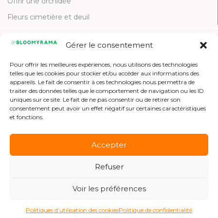
Offrir une orchidée
Fleurs cimetière et deuil
Gérer le consentement
CONTACT
Pour offrir les meilleures expériences, nous utilisons des technologies
Contactez-nous
telles que les cookies pour stocker et/ou accéder aux informations des
appareils. Le fait de consentir à ces technologies nous permettra de
Etre référencé
traiter des données telles que le comportement de navigation ou les ID
uniques sur ce site. Le fait de ne pas consentir ou de retirer son
Offres d'emploi
consentement peut avoir un effet négatif sur certaines caractéristiques
et fonctions.
Accepter
Refuser
Copyright © 2026 Bloomyrama
Voir les préférences
Politiques d’utilisation des cookies
Politique de confidentialité