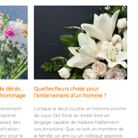
de décès :
Quelles fleurs choisir pour
it hommage
l’enterrement d’un homme ?
nterrement
Lorsque le deuil touche un homme proche
 exprime
de vous, l’art floral se révèle être un
sissez des
langage capable de traduire fidèlement
ification :
vos émotions. Que ce soit un membre de
anc pour la
la famille, un ami ou un collègue apprécié,