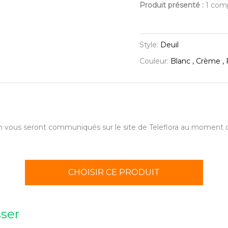
Produit présenté :
1 comp
Style:
Deuil
Couleur:
Blanc , Crème , 
aison vous seront communiqués sur le site de Teleflora au momen
CHOISIR CE PRODUIT
sser