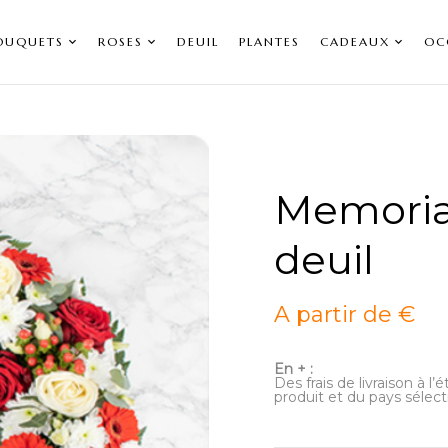
OUQUETS
ROSES
DEUIL
PLANTES
CADEAUX
OC
Memoria
deuil
A partir de €
En + :
Des frais de livraison à l
produit et du pays sélect