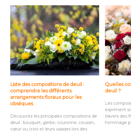
Liste des compositions de deuil :
Quelles com
comprendre les différents
deuil ?
arrangements floraux pour les
Les composit
obsèques
expriment so
Découvrez les principales compositions de
travers des f
deuil : bouquet, gerbe, couronne, coussin,
hommage per
cœur ou croix et leurs usages lors des