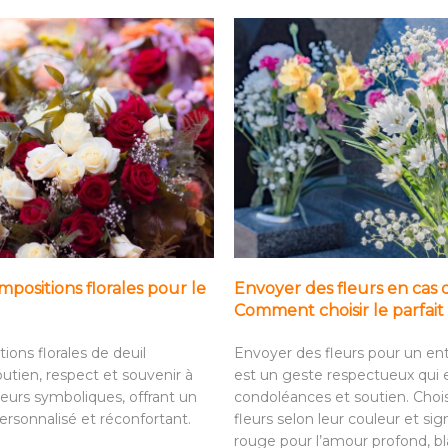
positions florales pour le
Envoyer des fleurs en cas 
Comment choisir le parfa
ions florales de deuil
Envoyer des fleurs pour un e
utien, respect et souvenir à
est un geste respectueux qui
leurs symboliques, offrant un
condoléances et soutien. Choi
sonnalisé et réconfortant.
fleurs selon leur couleur et sign
rouge pour l’amour profond, bl