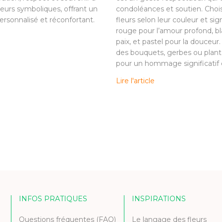
leurs symboliques, offrant un
condoléances et soutien. Choi
sonnalisé et réconfortant.
fleurs selon leur couleur et sign
rouge pour l’amour profond, bl
paix, et pastel pour la douceur
des bouquets, gerbes ou plant
pour un hommage significatif e
Lire l'article
INFOS PRATIQUES
INSPIRATIONS
Questions fréquentes (FAQ)
Le langage des fleurs