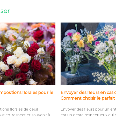
sser
positions florales pour le
Envoyer des fleurs en cas 
Comment choisir le parfa
ions florales de deuil
Envoyer des fleurs pour un e
utien, respect et souvenir à
est un geste respectueux qui