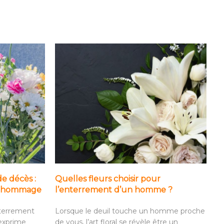
de décès :
Quelles fleurs choisir pour
it hommage
l’enterrement d’un homme ?
nterrement
Lorsque le deuil touche un homme proche
 exprime
de vous, l’art floral se révèle être un