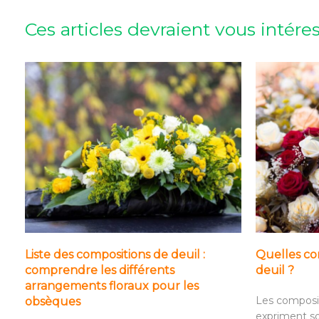
Ces articles devraient vous intére
Liste des compositions de deuil :
Quelles com
comprendre les différents
deuil ?
arrangements floraux pour les
Les composit
obsèques
expriment so