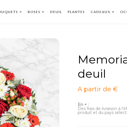
OUQUETS
ROSES
DEUIL
PLANTES
CADEAUX
OC
Memoria
deuil
A partir de €
En + :
Des frais de livraison à l
produit et du pays sélect