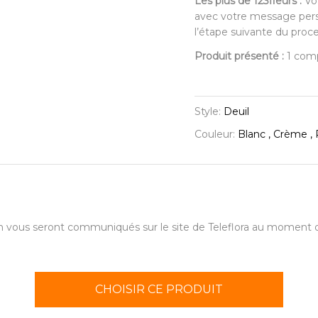
Les plus de 123fleurs :
Vot
avec votre message person
l’étape suivante du pro
Produit présenté :
1 comp
Style:
Deuil
Couleur:
Blanc , Crème , 
aison vous seront communiqués sur le site de Teleflora au momen
CHOISIR CE PRODUIT