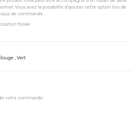
re produit floral peut être accompagné d’un ruban de deuil
nel. Vous avez la possibilité d’ajouter cette option lors de
cessus de commande.
osition florale
Rouge , Vert
t de votre commande.