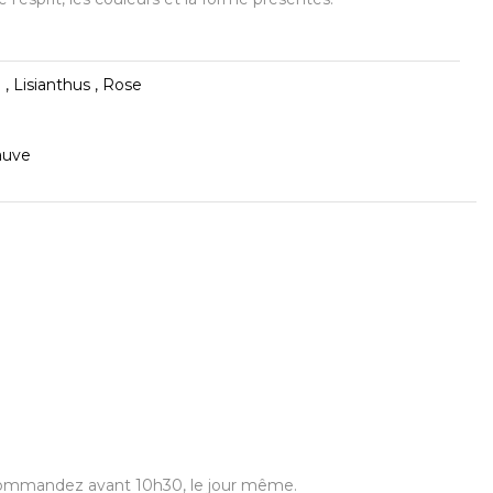
, Lisianthus , Rose
auve
us commandez avant 10h30, le jour même.