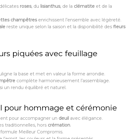
 délicates
roses
, du
lisianthus
, de la
clématite
et de la
ettes champêtres
enrichissent l’ensemble avec légèreté.
ale
reste unique selon la saison et la disponibilité des
fleurs
urs piquées avec feuillage
ligne la base et met en valeur la forme arrondie.
ampêtre
complète harmonieusement l’assemblage.
si un rendu équilibré et naturel.
uil pour hommage et cérémonie
ient pour accompagner un
deuil
avec élégance.
s traditionnelles, hors
crémation
.
a formule Meilleur Compromis.
l’esprit, les couleurs et la forme présentés.