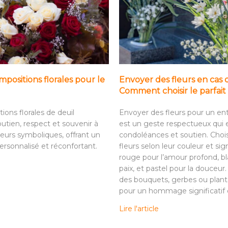
positions florales pour le
Envoyer des fleurs en cas 
Comment choisir le parfa
ions florales de deuil
Envoyer des fleurs pour un e
utien, respect et souvenir à
est un geste respectueux qui
leurs symboliques, offrant un
condoléances et soutien. Choi
sonnalisé et réconfortant.
fleurs selon leur couleur et sign
rouge pour l’amour profond, bl
paix, et pastel pour la douceur
des bouquets, gerbes ou plant
pour un hommage significatif e
Lire l'article