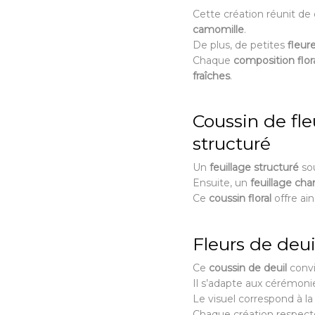
Cette création réunit de
camomille
.
De plus, de petites
fleur
Chaque
composition flor
fraîches
.
Coussin de fle
structuré
Un
feuillage structuré
sou
Ensuite, un
feuillage ch
Ce
coussin floral
offre ain
Fleurs de de
Ce
coussin de deuil
conv
Il s’adapte aux cérémonie
Le visuel correspond à l
Chaque création respecte 