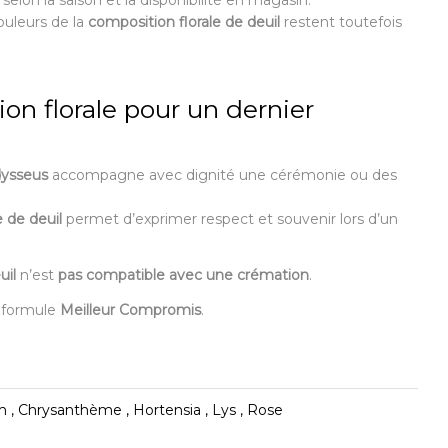
selon la saison et la disponibilité en magasin.
couleurs de la
composition florale de deuil
restent toutefois
on florale pour un dernier
ysseus
accompagne avec dignité une cérémonie ou des
e de deuil
permet d’exprimer respect et souvenir lors d’un
uil
n’est
pas compatible avec une crémation
.
a formule
Meilleur Compromis
.
 , Chrysanthème , Hortensia , Lys , Rose