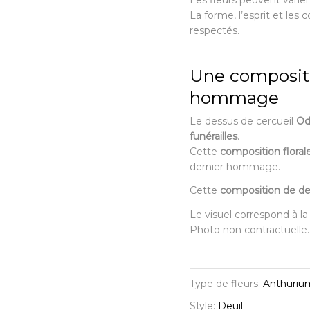
Les fleurs peuvent varier 
La forme, l’esprit et les 
respectés.
Une compositi
hommage
Le dessus de cercueil
Od
funérailles
.
Cette
composition floral
dernier hommage.
Cette
composition de de
Le visuel correspond à l
Photo non contractuelle.
Type de fleurs:
Anthurium
Style:
Deuil