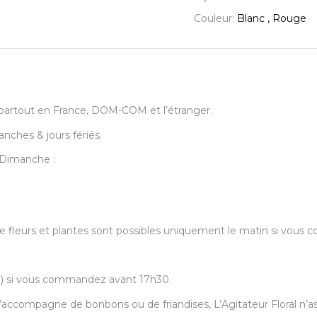
Couleur:
Blanc , Rouge
urs partout en France, DOM-COM et l’étranger.
anches & jours fériés.
u Dimanche :
s de fleurs et plantes sont possibles uniquement le matin si vo
30) si vous commandez avant 17h30.
accompagne de bonbons ou de friandises, L’Agitateur Floral n’ass