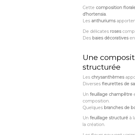
Cette
composition floral
d’hortensia
.
Les
anthuriums
apporten
De délicates
roses
complè
Des
baies décoratives
enr
Une compositio
structurée
Les
chrysanthèmes
appo
Diverses
fleurettes de s
Un
feuillage champêtre
e
composition.
Quelques
branches de bo
Un
feuillage structuré
à l
la création.