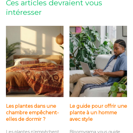
Ces articles devraient vous
intéresser
Les plantes dans une
Le guide pour offrir une
chambre empêchent-
plante à un homme
elles de dormir ?
avec style
Les plantes n’empêchent
Bloomyrama vous guide