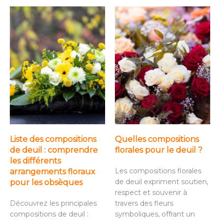
Liste des compositions
Quelles compositions
de deuil : comprendre
florales pour le deuil ?
les différents
Les compositions florales
arrangements floraux
de deuil expriment soutien,
pour les obsèques
respect et souvenir à
Découvrez les principales
travers des fleurs
compositions de deuil :
symboliques, offrant un