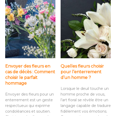
Envoyer des fleurs en
Quelles fleurs choisir
cas de décès : Comment
pour l’enterrement
choisir le parfait
d’un homme ?
hommage
Lorsque le deuil touche un
Envoyer des fleurs pour un
homme proche de vous,
enterrement est un geste
l’art floral se révèle être un
respectueux qui exprime
langage capable de traduire
condoléances et soutien.
fidèlement vos émotions.