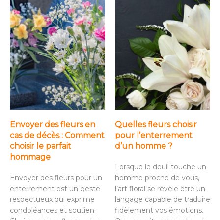
Envoyer des fleurs en
Quelles fleurs choisir
cas de décès : Comment
pour l’enterrement
choisir le parfait
d’un homme ?
hommage
Lorsque le deuil touche un
Envoyer des fleurs pour un
homme proche de vous,
enterrement est un geste
l’art floral se révèle être un
respectueux qui exprime
langage capable de traduire
condoléances et soutien.
fidèlement vos émotions.