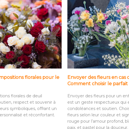
positions florales pour le
Envoyer des fleurs en cas 
Comment choisir le parfa
ions florales de deuil
Envoyer des fleurs pour un e
utien, respect et souvenir à
est un geste respectueux qui
leurs symboliques, offrant un
condoléances et soutien. Choi
sonnalisé et réconfortant.
fleurs selon leur couleur et sign
rouge pour l’amour profond, bl
paix, et pastel pour la douceur