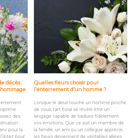
de décès :
Quelles fleurs choisir pour
it hommage
l’enterrement d’un homme ?
nterrement
Lorsque le deuil touche un homme proche
 exprime
de vous, l’art floral se révèle être un
sissez des
langage capable de traduire fidèlement
ification :
vos émotions. Que ce soit un membre de
anc pour la
la famille, un ami ou un collègue apprécié,
. Optez pour
les fleurs deviennent de véritables alliées