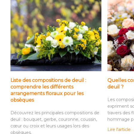
Liste des compositions de deuil :
Quelles com
comprendre les différents
deuil ?
arrangements floraux pour les
Les composit
obsèques
expriment so
Découvrez les principales compositions de
travers des f
deuil : bouquet, gerbe, couronne, coussin,
hommage per
cœur ou croix et leurs usages lors des
Lire l'article
obsèques.