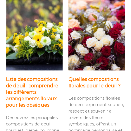
Liste des compositions
Quelles compositions
de deuil : comprendre
florales pour le deuil ?
les différents
Les compositions florales
arrangements floraux
de deuil expriment soutien,
pour les obsèques
respect et souvenir à
Découvrez les principales
travers des fleurs
compositions de deuil :
symboliques, offrant un
bouquet, gerbe, couronne,
hommage personnalisé et