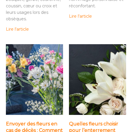
coussin, cœur ou croix et
réconfortant.
leurs usages lors des
Lire l'article
obsèques.
Lire l'article
Envoyer des fleurs en
Quelles fleurs choisir
cas de décès : Comment
pour l’enterrement