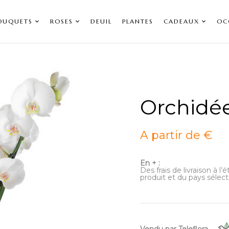
OUQUETS
ROSES
DEUIL
PLANTES
CADEAUX
OC
Orchidé
A partir de €
En + :
Des frais de livraison à l
produit et du pays sélect