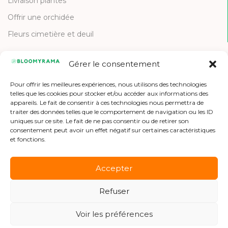
Livraison plantes
Offrir une orchidée
Fleurs cimetière et deuil
Gérer le consentement
CONTACT
Pour offrir les meilleures expériences, nous utilisons des technologies
Contactez-nous
telles que les cookies pour stocker et/ou accéder aux informations des
appareils. Le fait de consentir à ces technologies nous permettra de
Etre référencé
traiter des données telles que le comportement de navigation ou les ID
uniques sur ce site. Le fait de ne pas consentir ou de retirer son
Offres d'emploi
consentement peut avoir un effet négatif sur certaines caractéristiques
et fonctions.
Accepter
Refuser
Copyright © 2026 Bloomyrama
Voir les préférences