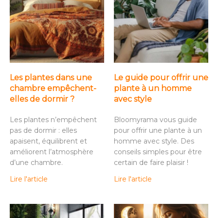
Les plantes dans une
Le guide pour offrir une
chambre empêchent-
plante à un homme
elles de dormir ?
avec style
Les plantes n’empêchent
Bloomyrama vous guide
pas de dormir : elles
pour offrir une plante à un
apaisent, équilibrent et
homme avec style. Des
améliorent l’atmosphère
conseils simples pour être
d’une chambre.
certain de faire plaisir !
Lire l'article
Lire l'article