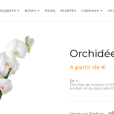
OUQUETS
ROSES
DEUIL
PLANTES
CADEAUX
OC
Orchidé
A partir de €
En + :
Des frais de livraison à l
produit et du pays sélect