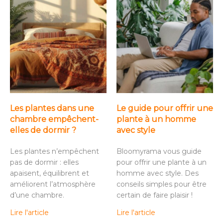
Les plantes dans une
Le guide pour offrir une
chambre empêchent-
plante à un homme
elles de dormir ?
avec style
Les plantes n’empêchent
Bloomyrama vous guide
pas de dormir : elles
pour offrir une plante à un
apaisent, équilibrent et
homme avec style. Des
améliorent l’atmosphère
conseils simples pour être
d’une chambre.
certain de faire plaisir !
Lire l'article
Lire l'article