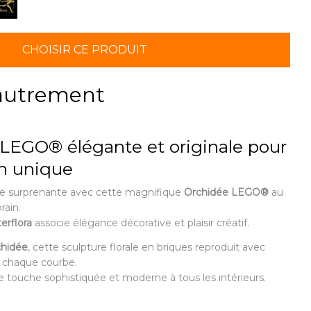
CHOISIR CE PRODUIT
 autrement
LEGO® élégante et originale pour
n unique
ale surprenante avec cette magnifique
Orchidée LEGO®
au
rain.
terflora
associe élégance décorative et plaisir créatif.
chidée
, cette sculpture florale en briques reproduit avec
t chaque courbe.
 touche sophistiquée et moderne à tous les intérieurs.