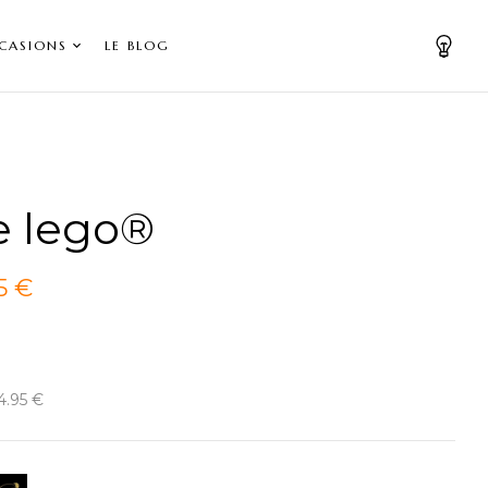
CASIONS
LE BLOG
e lego®
5 €
14.95 €