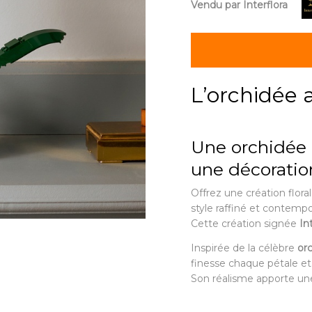
Vendu par Interflora
L’orchidée
Une orchidée 
une décoratio
Offrez une création flor
style raffiné et contempo
Cette création signée
In
Inspirée de la célèbre
or
finesse chaque pétale e
Son réalisme apporte une