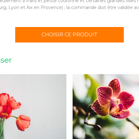
eulement à Paris et petite couronne et certaines grandes villes m
urg, Lyon et Aix en Provence) ; la commande doit être validée ava
CHOISIR CE PRODUIT
sser