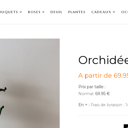
OUQUETS
ROSES
DEUIL
PLANTES
CADEAUX
OC
Orchidé
A partir de 69.9
Prix par taille :
Normal:
69.95 €
En + :
Frais de livraison : 