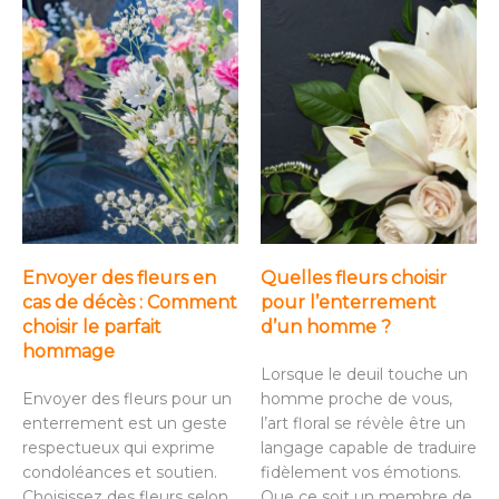
Envoyer des fleurs en
Quelles fleurs choisir
cas de décès : Comment
pour l’enterrement
choisir le parfait
d’un homme ?
hommage
Lorsque le deuil touche un
Envoyer des fleurs pour un
homme proche de vous,
enterrement est un geste
l’art floral se révèle être un
respectueux qui exprime
langage capable de traduire
condoléances et soutien.
fidèlement vos émotions.
Choisissez des fleurs selon
Que ce soit un membre de