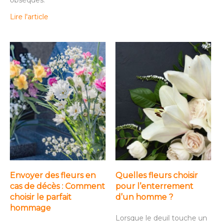
Lire l'article
Envoyer des fleurs en
Quelles fleurs choisir
cas de décès : Comment
pour l’enterrement
choisir le parfait
d’un homme ?
hommage
Lorsque le deuil touche un