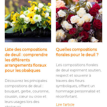
Liste des compositions
Quelles compositions
de deuil : comprendre
florales pour le deuil ?
les différents
Les compositions florales
arrangements floraux
de deuil expriment soutien,
pour les obsèques
respect et souvenir à
Découvrez les principales
travers des fleurs
compositions de deuil :
symboliques, offrant un
bouquet, gerbe, couronne,
hommage personnalisé et
coussin, cœur ou croix et
réconfortant.
leurs usages lors des
Lire l'article
obsèques.