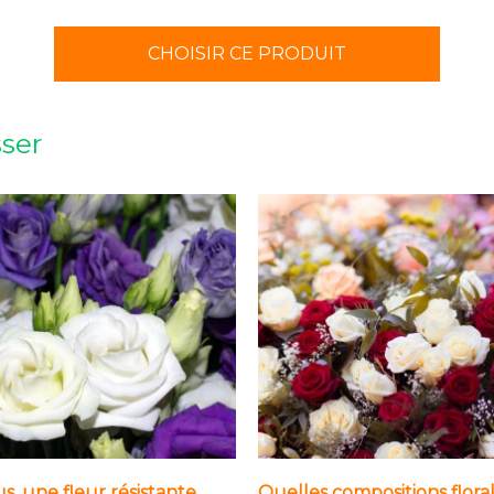
CHOISIR CE PRODUIT
sser
us, une fleur résistante,
Quelles compositions flora