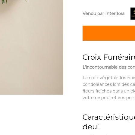
Vendu par Interflora
Croix Funérair
L’incontournable des co
La croix végétale funéra
condoléances lors des cé
fleurs fraîches dans un 
votre respect et vos pen
Caractéristiqu
deuil