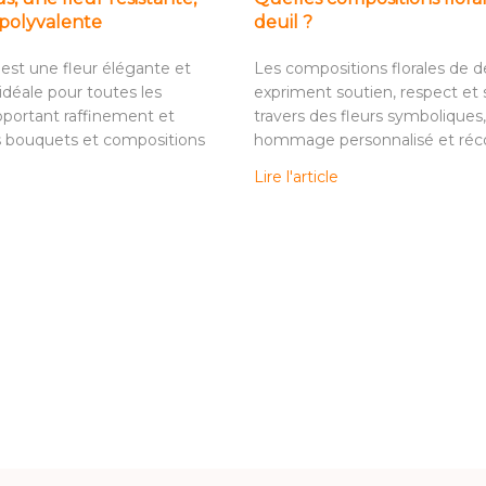
 polyvalente
deuil ?
 est une fleur élégante et
Les compositions florales de d
idéale pour toutes les
expriment soutien, respect et 
pportant raffinement et
travers des fleurs symboliques,
s bouquets et compositions
hommage personnalisé et réco
Lire l'article