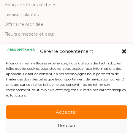
Bouquets fleurs séchées
Livraison plantes
Offrir une orchidée
Fleurs cimetière et deuil
Gérer le consentement
CONTACT
Pour offrir les meilleures expériences, nous utilisons des technologies
Contactez-nous
telles que les cookies pour stocker et/ou accéder aux informations des
appareils. Le fait de consentir à ces technologies nous permettra de
Etre référencé
traiter des données telles que le comportement de navigation ou les ID
uniques sur ce site. Le fait de ne pas consentir ou de retirer son
Offres d'emploi
consentement peut avoir un effet négatif sur certaines caractéristiques
et fonctions.
Accepter
Refuser
Copyright © 2026 Bloomyrama