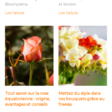
Bloomyrama.
et sincère.
Lire l'article
Lire l'article
Tout savoir sur la rose
Mettez du style dans
équatorienne : origine,
vos bouquets grâce au
avantages et conseils
freesia