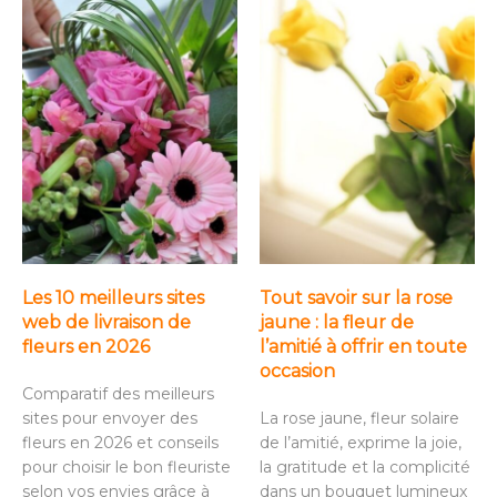
Les 10 meilleurs sites
Tout savoir sur la rose
web de livraison de
jaune : la fleur de
fleurs en 2026
l’amitié à offrir en toute
occasion
Comparatif des meilleurs
sites pour envoyer des
La rose jaune, fleur solaire
fleurs en 2026 et conseils
de l’amitié, exprime la joie,
pour choisir le bon fleuriste
la gratitude et la complicité
selon vos envies grâce à
dans un bouquet lumineux