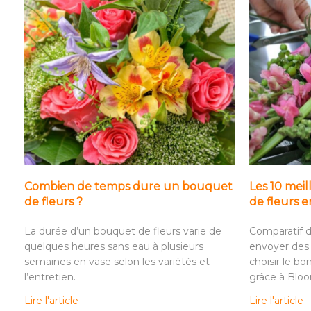
Combien de temps dure un bouquet
Les 10 meil
de fleurs ?
de fleurs 
La durée d’un bouquet de fleurs varie de
Comparatif d
quelques heures sans eau à plusieurs
envoyer des 
semaines en vase selon les variétés et
choisir le bo
l’entretien.
grâce à Blo
Lire l'article
Lire l'article