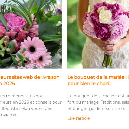
leurs sites web de livraison
Le bouquet de la mariée : 
en 2026
pour bien le choisir
es meilleurs sites pour
Le bouquet de la mariée est 
fleurs en 2026 et conseils pour
fort du mariage. Traditions, sais
n fleuriste selon vos envies
et budget guident son choix.
omyrama.
Lire l'article