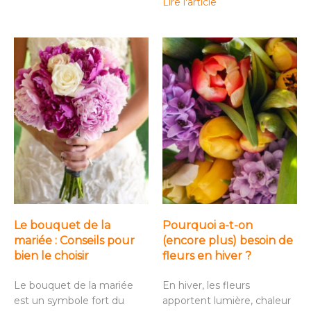
Lire l'article
Le bouquet de la
Pourquoi a-t-on
mariée : Conseils pour
(encore plus) besoin de
bien le choisir
fleurs en hiver ?
Le bouquet de la mariée
En hiver, les fleurs
est un symbole fort du
apportent lumière, chaleur