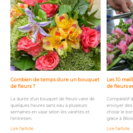
Combien de temps dure un bouquet
Les 10 meil
de fleurs ?
de fleurs 
La durée d’un bouquet de fleurs varie de
Comparatif d
quelques heures sans eau à plusieurs
envoyer des 
semaines en vase selon les variétés et
choisir le bo
l’entretien.
grâce à Blo
Lire l'article
Lire l'article