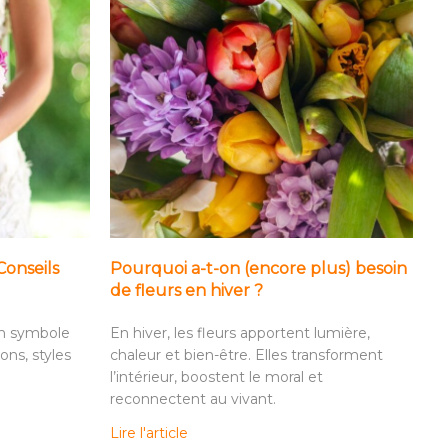
Conseils
Pourquoi a-t-on (encore plus) besoin
de fleurs en hiver ?
un symbole
En hiver, les fleurs apportent lumière,
ons, styles
chaleur et bien-être. Elles transforment
l’intérieur, boostent le moral et
reconnectent au vivant.
Lire l'article