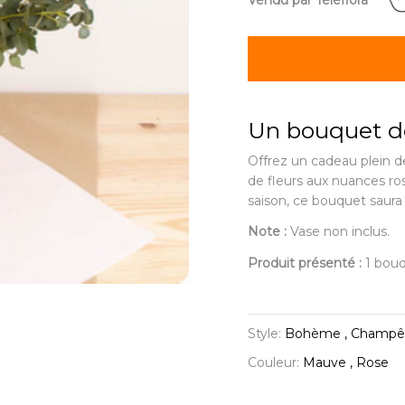
Vendu par Teleflora
Un bouquet de 
Offrez un cadeau plein 
de fleurs aux nuances ro
saison, ce bouquet saura 
Note :
Vase non inclus.
Produit présenté :
1 bouq
Style:
Bohème , Champêtr
Couleur:
Mauve , Rose