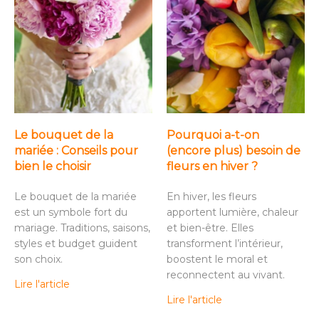
Le bouquet de la
Pourquoi a-t-on
mariée : Conseils pour
(encore plus) besoin de
bien le choisir
fleurs en hiver ?
Le bouquet de la mariée
En hiver, les fleurs
est un symbole fort du
apportent lumière, chaleur
mariage. Traditions, saisons,
et bien-être. Elles
styles et budget guident
transforment l’intérieur,
son choix.
boostent le moral et
reconnectent au vivant.
Lire l'article
Lire l'article