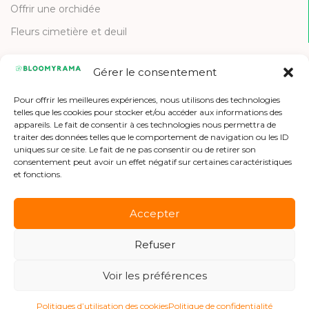
Offrir une orchidée
Fleurs cimetière et deuil
Gérer le consentement
CONTACT
Pour offrir les meilleures expériences, nous utilisons des technologies
Contactez-nous
telles que les cookies pour stocker et/ou accéder aux informations des
appareils. Le fait de consentir à ces technologies nous permettra de
Etre référencé
traiter des données telles que le comportement de navigation ou les ID
uniques sur ce site. Le fait de ne pas consentir ou de retirer son
Offres d'emploi
consentement peut avoir un effet négatif sur certaines caractéristiques
et fonctions.
Accepter
Refuser
Copyright © 2026 Bloomyrama
Voir les préférences
Politiques d’utilisation des cookies
Politique de confidentialité